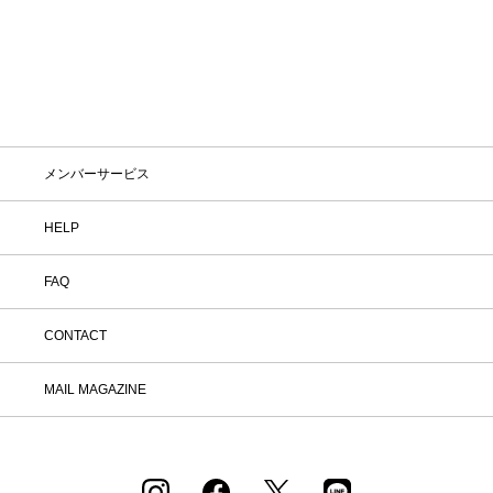
品到着後7日以内に返品手続きのご連絡
をお願いします。 ・返品手続きに関し
て ① マイページ内の「オンラインスト
ア注文管理」から返品をご希望の注文を
選択し、「詳細」を開いてください。
「返品する」よりお問い合わせフォーム
へ必要事項をご入力のうえ、ご連絡をお
願いいたします。 ② お問い合わせ内容
を確認後、カスタマーサポートより返品
メンバーサービス
方法をご案内いたします。 ③ ご案内内
容をご確認のうえ、指定の住所まで「着
HELP
払い」にてご返送ください。 また、以
下の場合は返品をお受けできませんので
ご注意ください。 1.到着から8日以上
FAQ
経過した商品 2.使用済み、あるいはお
直しや洗濯、クリーニングされた商品
3.納品書・保証書・商品タグ・ラベル
CONTACT
を切り離したり、紛失された商品 4.お
客様のもとでニオイが付着したり、汚
MAIL MAGAZINE
れ、キズが生じた商品 5.商品（箱・付
属品も含む）を弊社へご返送いただいた
時の状態が、お届け時と大きく異なって
いた場合 6.パッケージを開封した商品
（パッケージが商品の一部となっている
CD等） 7.下着・水着・化粧品などの