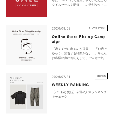
らに10%OFFにてお買い求めいただける
タイムセールを開催。この特別なキャン
ペーンをお見逃しなく。
STORE EVENT
2026/08/03
Online Store Fitting Camp
aign
「暑くて外に出るのが億劫…」「お店で
ゆっくり試着する時間がない…」そんな
お客様の声にお応えして、ご自宅で気軽
にショッピングを楽しめるキャンペーン
をご用意しました！ 期間中オンライン
ストアで注文した商品は、返品送料が無
料に！気になる商品をまとめて取り寄せ
TOPICS
2026/07/31
て、いつものお洋服と合わせながら、納
WEEKLY RANKING
得いくまでじっくりお試しいただけま
す！この夏は、無理して暑い中お出かけ
【7/31(金) 更新】今週の人気ランキング
しなくても大丈夫。お家で涼しく、新し
をチェック
いお気に入りを見つけてみませんか？
※予約商品・カスタムオーダー商品・返
品不可の記載がある商品・セール商品・
アウトレット商品は対象外です。 ※商