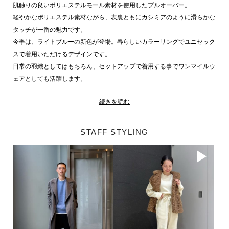
肌触りの良いポリエステルモール素材を使用したプルオーバー。
軽やかなポリエステル素材ながら、表裏ともにカシミアのように滑らかな
タッチが一番の魅力です。
今季は、ライトブルーの新色が登場。春らしいカラーリングでユニセック
スで着用いただけるデザインです。
日常の羽織としてはもちろん、セットアップで着用する事でワンマイルウ
ェアとしても活躍します。
続きを読む
同素材アイテム
パンツ 品番：61-234-07-120020
詳細はこちら
ジップパーカー 品番：61-234-12-120018
詳細はこちら
STAFF STYLING
ESTNATION 商品一覧