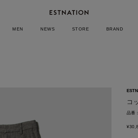
MEN
NEWS
STORE
BRAND
ESTN
コ
品番：6
¥
30,