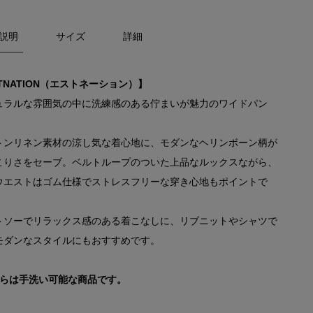
説明
サイズ
詳細
TNATION（エストネーション）】
ュラルな雰囲気の中に洗練感のある佇まいが魅力のワイドパン
トンリネン素材の涼し気な着心地に、モダンなヘリンボーン柄が
こりさをセーブ。ベルトループのついた上品なルックスながら、
ウエストはゴム仕様でストレスフリーな穿き心地もポイントで
トソーでリラックス感のある着こなしに、リブニットやシャツで
モダンなスタイルにもおすすめです。
ちらは手洗い可能な商品です。