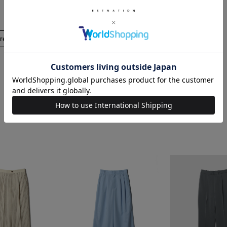
re
RELATED ITEM