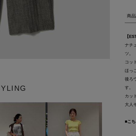
商品
【ES
ナチ
ツ。
コッ
ほっ
後ろ
TYLING
す。
カッ
大人
■こ