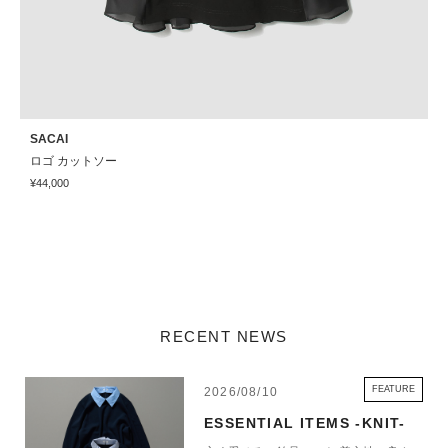
SACAI
S
ロゴ カットソー
¥44,000
¥
RECENT NEWS
FEATURE
2026/08/10
ESSENTIAL ITEMS -KNIT-