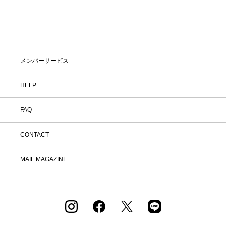
料に！気になる商品をまとめて取り寄せ
て、いつものお洋服と合わせながら、納
得いくまでじっくりお試しいただけま
す！この夏は、無理して暑い中お出かけ
しなくても大丈夫。お家で涼しく、新し
いお気に入りを見つけてみませんか？
※予約商品・カスタムオーダー商品・返
メンバーサービス
品不可の記載がある商品・セール商品・
アウトレット商品は対象外です。 ※商
品到着後7日以内に返品手続きのご連絡
HELP
をお願いします。 ・返品手続きに関し
て ① マイページ内の「オンラインスト
FAQ
ア注文管理」から返品をご希望の注文を
選択し、「詳細」を開いてください。
「返品する」よりお問い合わせフォーム
CONTACT
へ必要事項をご入力のうえ、ご連絡をお
願いいたします。 ② お問い合わせ内容
を確認後、カスタマーサポートより返品
MAIL MAGAZINE
方法をご案内いたします。 ③ ご案内内
容をご確認のうえ、指定の住所まで「着
払い」にてご返送ください。 また、以
下の場合は返品をお受けできませんので
ご注意ください。 1.到着から8日以上
経過した商品 2.使用済み、あるいはお
直しや洗濯、クリーニングされた商品