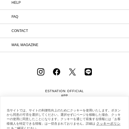
品到着後7日以内に返品手続きのご連絡
HELP
をお願いします。 ・返品手続きに関し
て ① マイページ内の「オンラインスト
FAQ
ア注文管理」から返品をご希望の注文を
選択し、「詳細」を開いてください。
「返品する」よりお問い合わせフォーム
CONTACT
へ必要事項をご入力のうえ、ご連絡をお
願いいたします。 ② お問い合わせ内容
を確認後、カスタマーサポートより返品
MAIL MAGAZINE
方法をご案内いたします。 ③ ご案内内
容をご確認のうえ、指定の住所まで「着
払い」にてご返送ください。 また、以
下の場合は返品をお受けできませんので
ご注意ください。 1.到着から8日以上
経過した商品 2.使用済み、あるいはお
直しや洗濯、クリーニングされた商品
3.納品書・保証書・商品タグ・ラベル
を切り離したり、紛失された商品 4.お
ESTNATION OFFICIAL
客様のもとでニオイが付着したり、汚
APP
れ、キズが生じた商品 5.商品（箱・付
属品も含む）を弊社へご返送いただいた
時の状態が、お届け時と大きく異なって
当サイトでは、サイトの利便性向上のためにクッキーを使用いたします。ボタン
から同意の可否を選択してください。選択せずにページを移動した場合、クッキ
いた場合 6.パッケージを開封した商品
ーの使用に同意したことになります。クッキーを通じて収集する情報には「お客
（パッケージが商品の一部となっている
クッキーポリシ
様個人を特定できる情報」は一切含まれておりません。詳細は
CD等） 7.下着・水着・化粧品などの
ー
をご確認ください。
会社概要
採用情報
利用規約
会員規約