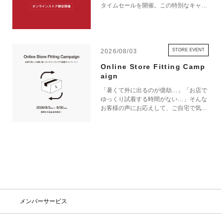
タイムセールを開催。この特別なキャン
ペーンをお見逃しなく。
STORE EVENT
2026/08/03
Online Store Fitting Camp
aign
「暑くて外に出るのが億劫…」「お店で
ゆっくり試着する時間がない…」そんな
お客様の声にお応えして、ご自宅で気軽
にショッピングを楽しめるキャンペーン
をご用意しました！ 期間中オンライン
ストアで注文した商品は、返品送料が無
料に！気になる商品をまとめて取り寄せ
て、いつものお洋服と合わせながら、納
得いくまでじっくりお試しいただけま
す！この夏は、無理して暑い中お出かけ
しなくても大丈夫。お家で涼しく、新し
いお気に入りを見つけてみませんか？
※予約商品・カスタムオーダー商品・返
メンバーサービス
品不可の記載がある商品・セール商品・
アウトレット商品は対象外です。 ※商