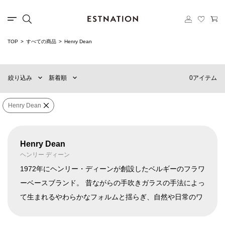
カテゴリー
TOP
すべての商品
Henry Dean
新着順
60件
選択する
おすすめ順
90件
0アイテム
絞り込み
新着順
価格の安い順
120件
価格の高い順
MENS
WOMENS
Henry Dean
×
ブランド
Henry Dean
Henry Dean
ヘンリー ディーン
販売タイプ
1972年にヘンリー・ディーンが創設したベルギーのフラワ
ーベースブランド。 昔ながらの手吹きガラスの手法によっ
て生まれるやわらかなフォルムと揺らぎ、自然や日常のワ
価格
¥
〜
¥
ンシーンから想起する洗練された色をまとったフラワーベ