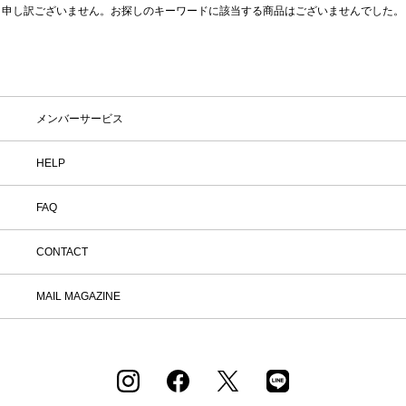
ースは、アートピースのような佇まいながら、つい触れた
申し訳ございません。お探しのキーワードに該当する商品はございませんでした。
くなるような温かみをももっています。 主な原料はリサイ
在庫
在庫ありのみ表示
すべて表示
クルガラス。リサイクルガラスは扱いがむずかしい一方
で、発色や気泡など思いがけない表情を生み出します。創
業から50年以上にわたり、リサイクルガラスの可能性を追
メンバーサービス
求し続けており、植物を引き立てるHenry Deanのフラワ
ーベースは、日本をはじめ世界中のフローリストから愛さ
HELP
れています。
FAQ
CONTACT
MAIL MAGAZINE