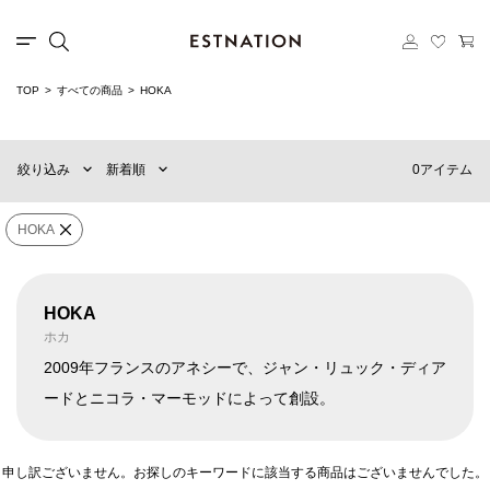
TOP
すべての商品
HOKA
新着順
60件
おすすめ順
90件
0アイテム
絞り込み
新着順
価格の安い順
120件
価格の高い順
MENS
WOMENS
HOKA
×
ブランド
HOKA
HOKA
ホカ
販売タイプ
2009年フランスのアネシーで、ジャン・リュック・ディア
ードとニコラ・マーモッドによって創設。
価格
¥
0
〜
¥
500,000
申し訳ございません。お探しのキーワードに該当する商品はございませんでした。