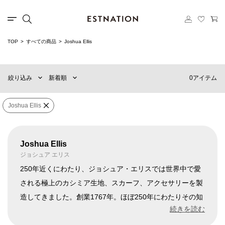
TOP
すべての商品
Joshua Ellis
新着順
60件
おすすめ順
90件
0アイテム
絞り込み
新着順
価格の安い順
120件
価格の高い順
MENS
WOMENS
Joshua Ellis
×
ブランド
Joshua Ellis
Joshua Ellis
ジョシュア エリス
販売タイプ
250年近くにわたり、ジョシュア・エリスでは世界中で愛
される極上のカシミア生地、スカーフ、アクセサリーを製
造してきました。創業1767年。ほぼ250年にわたりその知
価格
¥
0
〜
¥
500,000
識と経験は、「他が追従するカシミアを作る」という哲学