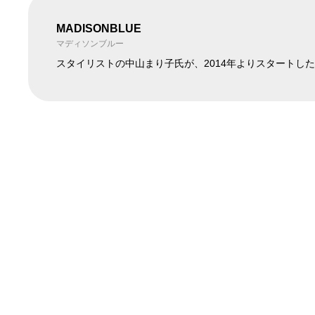
MADISONBLUE
在庫ありのみ表
すべて表
マディソンブルー
在庫
示
示
スタイリストの中山まり子氏が、2014年よりスタートし
MADISONBLUE
MADISONBLUE
HELLO Tシャツ
ニットサーフショ
¥38,500
¥56,100
(40%OF