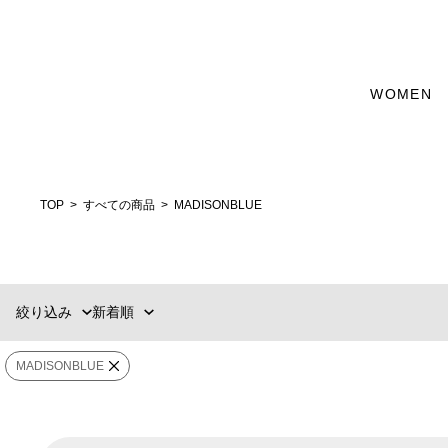
カテゴリー
WOMEN
新着順
60件
WEAR
おすすめ順
90件
価格の安い順
120件
トップス
価格の高い順
MENS
WOMENS
TOP
すべての商品
MADISONBLUE
カテゴリー
パンツ
ブランド
絞り込み
新着順
スカート
販売タイプ
MADISONBLUE
カラー
選択する
価格
¥
〜
¥