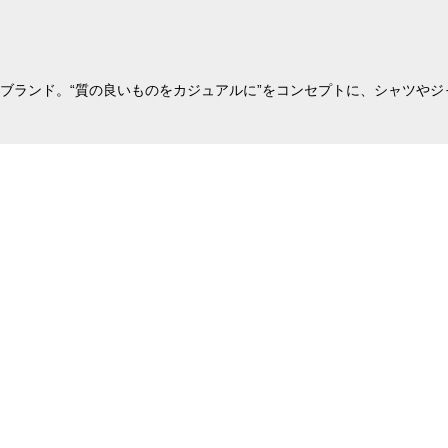
たブランド。“質の良いものをカジュアルに”をコンセプトに、シャツや
MADISONBLUE
ートパンツ
タイトロングスカート
F)
¥34,320
(40%OFF)