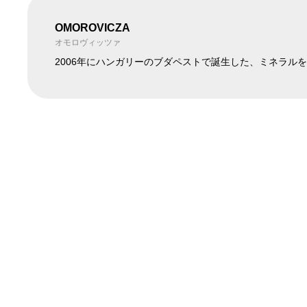
OMOROVICZA
在庫ありのみ表
すべて表
オモロヴィッツァ
在庫
示
示
2006年にハンガリーのブダペストで誕生した、ミネラル
OMOROVICZA
OMOROVICZA
バランシングモイスチャライザー50ml
クレンジングミッ
¥26,400
¥3,300
STORE ONLY
STORE ONLY
OMOROVICZA
OMOROVICZA
イリュミネイティングモイスチャライザー 50ml
RJナイトクリーム 
¥26,950
¥37,400