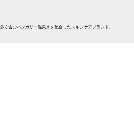
を多く含むハンガリー温泉水を配合したスキンケアブランド。
OMOROVICZA
ト
インスタントパーフェクションセラム 3
¥29,700
STORE ONLY
OMOROVICZA
50ml
RVアイクリーム 15ml
¥24,750