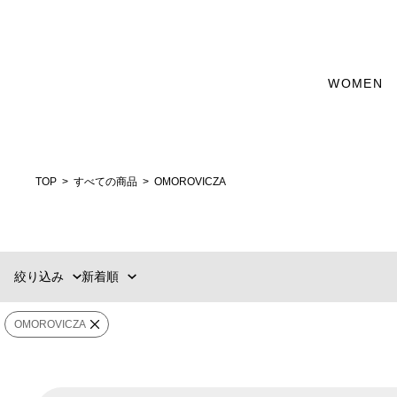
カテゴリー
WOMEN
新着順
60件
HOME
おすすめ順
90件
価格の安い順
120件
コスメティック
価格の高い順
MENS
WOMENS
TOP
すべての商品
OMOROVICZA
カテゴリー
選択する
ブランド
絞り込み
新着順
販売タイプ
OMOROVICZA
カラー
価格
¥
〜
¥