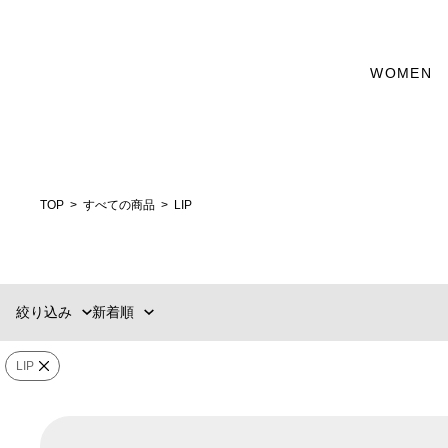
WOMEN
カテゴリー
新着順
60件
おすすめ順
90件
選択する
価格の安い順
120件
価格の高い順
MENS
WOMENS
TOP
すべての商品
LIP
ブランド
販売タイプ
絞り込み
新着順
価格
¥
〜
¥
LIP
在庫ありのみ表
すべて表
在庫
示
示