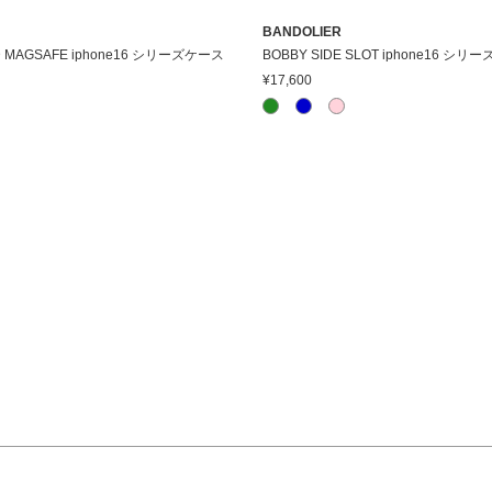
BANDOLIER
MONA STUDDED MAGSAFE iphone16 シリーズケース
BOBBY SIDE SLOT iphone16 シリ
¥17,600