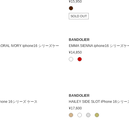
¥15,950
SOLD OUT
BANDOLIER
 FLORAL IVORY iphone16 シリーズケー
EMMA SIENNA iphone16 シリーズ
¥14,850
BANDOLIER
 iPhone 16シリーズ ケース
HAILEY SIDE SLOT iPhone 16シ
¥17,600