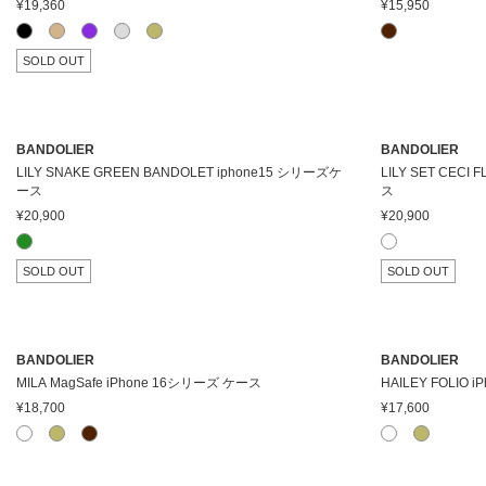
¥19,360
¥15,950
SOLD OUT
BANDOLIER
BANDOLIER
LILY SNAKE GREEN BANDOLET iphone15 シリーズケ
LILY SET CECI
ース
ス
¥20,900
¥20,900
SOLD OUT
SOLD OUT
BANDOLIER
BANDOLIER
MILA MagSafe iPhone 16シリーズ ケース
HAILEY FOLIO
¥18,700
¥17,600