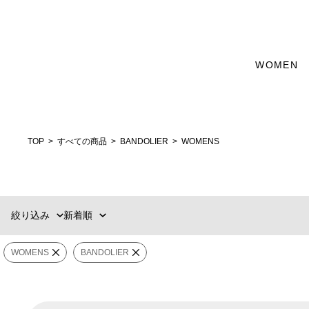
WOMEN
新着順
60件
おすすめ順
90件
価格の安い順
120件
価格の高い順
MENS
WOMENS
TOP
すべての商品
BANDOLIER
WOMENS
カテゴリー
ブランド
絞り込み
新着順
販売タイプ
WOMENS
BANDOLIER
カラー
価格
¥
0
〜
¥
20,900