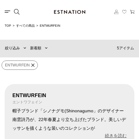
TOP
すべての商品
ENTWURFEIN
新着順
60件
おすすめ順
90件
5アイテム
絞り込み
新着順
価格の安い順
120件
価格の高い順
MENS
WOMENS
ENTWURFEIN
カテゴリー
ENTWURFEIN
×
ブランド
ENTWURFEIN
エントワフェイン
帽子ブランド「シノナグモ(Shinonagumo」のデザイナー
南雲詩乃が、22年春夏より立ち上げたブランド。美しいデ
販売タイプ
ッサンを描くような装いのコレクションが
ENTWURFEIN、ENTWURFEIN HOMMEのコンセプトに