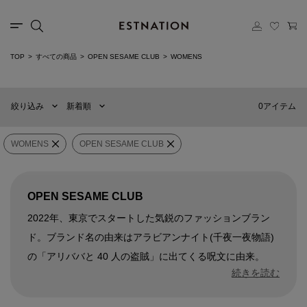
TOP
すべての商品
OPEN SESAME CLUB
WOMENS
新着順
60件
おすすめ順
90件
0アイテム
絞り込み
新着順
価格の安い順
120件
価格の高い順
MENS
WOMENS
WOMENS
OPEN SESAME CLUB
×
ブランド
OPEN SESAME CLUB
OPEN SESAME CLUB
2022年、東京でスタートした気鋭のファッションブラン
販売タイプ
ド。ブランド名の由来はアラビアンナイト(千夜一夜物語)
の「アリババと 40 人の盗賊」に出てくる呪文に由来。
価格
¥
0
〜
¥
500,000