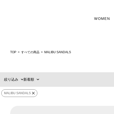
WOMEN
カテゴリー
新着順
60件
おすすめ順
90件
選択する
価格の安い順
120件
価格の高い順
MENS
WOMENS
TOP
すべての商品
MALIBU SANDALS
ブランド
販売タイプ
絞り込み
新着順
価格
¥
〜
¥
MALIBU SANDALS
在庫ありのみ表
すべて表
在庫
示
示