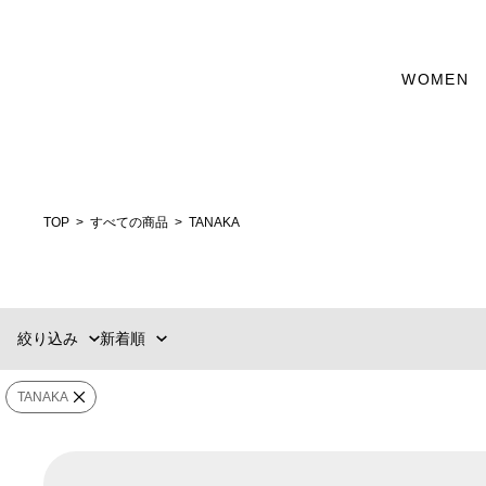
WOMEN
新着順
60件
おすすめ順
90件
価格の安い順
120件
価格の高い順
MENS
WOMENS
TOP
すべての商品
TANAKA
ブランド
販売タイプ
絞り込み
新着順
価格
¥
0
〜
¥
500,000
TANAKA
在庫ありのみ表
すべて表
在庫
示
示