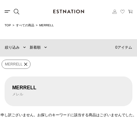
カテゴリー
TOP
すべての商品
MERRELL
新着順
60件
選択する
おすすめ順
90件
0アイテム
絞り込み
新着順
価格の安い順
120件
価格の高い順
MENS
WOMENS
MERRELL
×
ブランド
MERRELL
MERRELL
メレル
販売タイプ
申し訳ございません。お探しのキーワードに該当する商品はございませんでした。
価格
¥
〜
¥