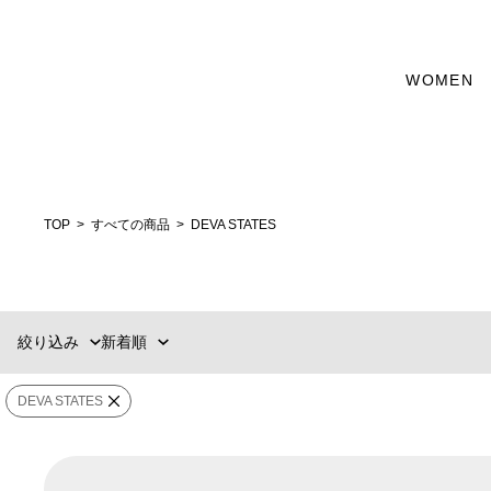
WOMEN
カテゴリー
新着順
60件
おすすめ順
90件
選択する
価格の安い順
120件
価格の高い順
MENS
WOMENS
TOP
すべての商品
DEVA STATES
ブランド
販売タイプ
絞り込み
新着順
価格
¥
〜
¥
DEVA STATES
在庫ありのみ表
すべて表
在庫
示
示