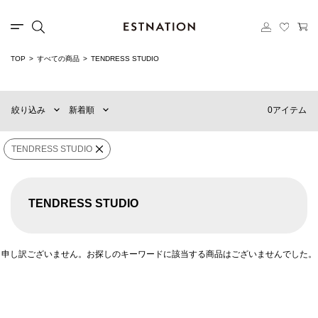
TOP
すべての商品
TENDRESS STUDIO
新着順
60件
おすすめ順
90件
0アイテム
絞り込み
新着順
価格の安い順
120件
価格の高い順
MENS
WOMENS
TENDRESS STUDIO
×
ブランド
TENDRESS STUDIO
TENDRESS STUDIO
販売タイプ
申し訳ございません。お探しのキーワードに該当する商品はございませんでした。
価格
¥
0
〜
¥
500,000