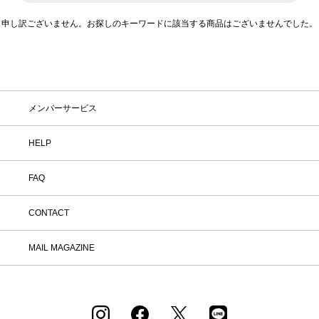
FASHION AWARD 2023」受賞。世界的ファッションプラ
イズ「LVMHプライズ2024」のセミファイナリストに選
申し訳ございません。お探しのキーワードに該当する商品はございませんでした。
在庫
在庫ありのみ表示
すべて表示
出。
メンバーサービス
HELP
FAQ
CONTACT
MAIL MAGAZINE