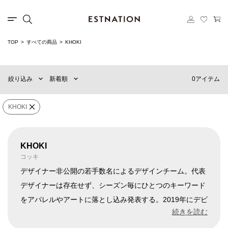
TOP
すべての商品
KHOKI
新着順
60件
おすすめ順
90件
0アイテム
絞り込み
新着順
価格の安い順
120件
価格の高い順
MENS
WOMENS
KHOKI
×
ブランド
KHOKI
KHOKI
コッキ
販売タイプ
デザイナー非公開の若手数名によるデザインチーム。代表
デザイナーは存在せず、シーズン毎にひとつのキーワード
をアパレルやアートに落とし込み発表する。2019年にデビ
価格
¥
0
〜
¥
500,000
ューし、2022年ファッションアワード「TOKYO