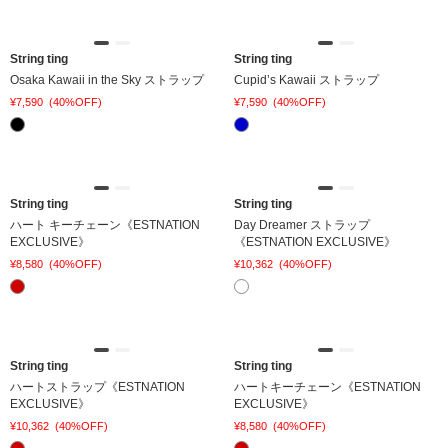
String ting
String ting
Osaka Kawaii in the Sky ストラップ
Cupid’s Kawaii ストラップ
¥7,590
(40%OFF)
¥7,590
(40%OFF)
String ting
String ting
ハート キーチェーン《ESTNATION
Day Dreamer ストラップ
EXCLUSIVE》
《ESTNATION EXCLUSIVE》
¥8,580
(40%OFF)
¥10,362
(40%OFF)
String ting
String ting
ハートストラップ《ESTNATION
ハートキーチェーン《ESTNATION
EXCLUSIVE》
EXCLUSIVE》
¥10,362
(40%OFF)
¥8,580
(40%OFF)