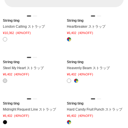
カラー
使用し、強い耐久性が持ち味。デザイナー自らの手で一つ
一つ丁寧に製作された作品は、毎日の生活の中にキラキラ
価格
¥
0
〜
¥
46,200
String ting
String ting
とした輝きとハッピーを届けます。
London Calling ストラップ
Heartbreaker ストラップ
¥10,362
(40%OFF)
¥6,402
(40%OFF)
在庫
在庫ありのみ表示
すべて表示
String ting
String ting
Steel My Heart ストラップ
Heavenly Beam ストラップ
¥6,402
(40%OFF)
¥6,402
(40%OFF)
String ting
String ting
Midnight Request Line ストラップ
Hard Candy Fruit Punch ストラップ
¥6,402
(40%OFF)
¥6,402
(40%OFF)