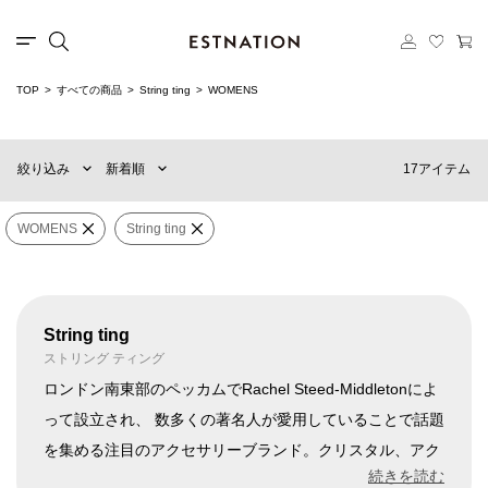
TOP
すべての商品
String ting
WOMENS
新着順
60件
おすすめ順
90件
17アイテム
絞り込み
新着順
価格の安い順
120件
価格の高い順
MENS
WOMENS
WOMENS
String ting
カテゴリー
String ting
×
ブランド
String ting
ストリング ティング
ロンドン南東部のペッカムでRachel Steed-Middletonによ
って設立され、 数多くの著名人が愛用していることで話題
販売タイプ
を集める注目のアクセサリーブランド。クリスタル、アク
リル、ガラス、樹脂ビーズ、耐久性のあるサテンコードを