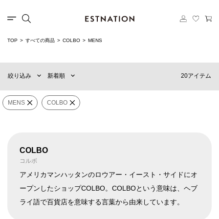
カテゴリー
TOP
すべての商品
COLBO
MENS
新着順
60件
選択する
おすすめ順
90件
20アイテム
絞り込み
新着順
価格の安い順
120件
価格の高い順
MENS
WOMENS
MENS
COLBO
カテゴリー
COLBO
×
ブランド
COLBO
コルボ
アメリカマンハッタンのロウアー・イースト・サイドにオ
ープンしたショップCOLBO。COLBOという意味は、ヘブ
販売タイプ
ライ語で百貨店を意味する言葉から由来しています。
「col」はすべて、「bo」はそれに含まれるという意味で