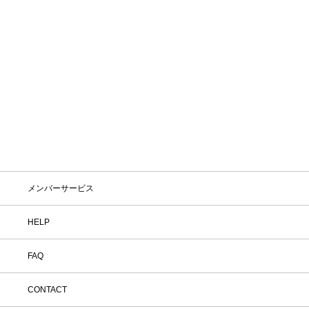
Gathering PT
Steam Jacket
¥101,200
¥102,300
メンバーサービス
HELP
FAQ
CONTACT