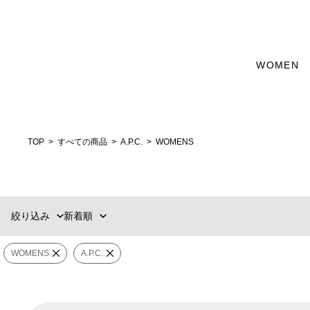
WOMEN
新着順
60件
おすすめ順
90件
価格の安い順
120件
価格の高い順
MENS
WOMENS
TOP
すべての商品
A.P.C.
WOMENS
カテゴリー
ブランド
絞り込み
新着順
販売タイプ
WOMENS
A.P.C.
カラー
価格
¥
0
〜
¥
91,300