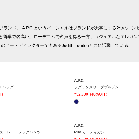
ッションブランド。 A.P.C.というイニシャルはブランドが大事にする2つ
と哲学で名高い。ローデニムで名声を得る一方、カジュアルなエレガン
C.のアートディレクターでもあるJudith Touitouと共に活動している。
A.P.C.
モールバッグ
ラグランスリーブブルゾン
F)
¥52,800
(40%OFF)
A.P.C.
ストレートレッグパンツ
Mila カーディガン