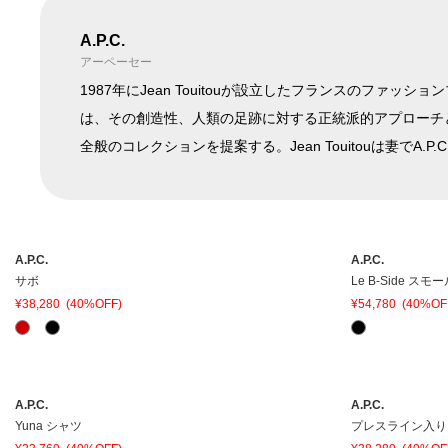
A.P.C.
在庫ありのみ表
すべて表
アーペーセー
在庫
示
示
1987年にJean Touitouが設立したフランスのファ
は、その創造性、人類の足跡に対する正統派的アプローチ
全般のコレクションを提案する。Jean Touitouは妻でA.P.
A.P.C.
A.P.C.
サボ
Le B-Side ス
¥38,280
(40%OFF)
¥54,780
(40%OF
A.P.C.
A.P.C.
Yuna シャツ
プレスライン入り