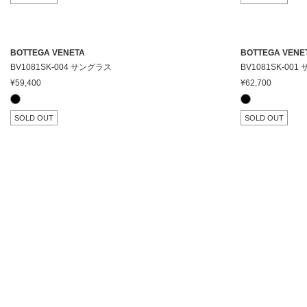
BOTTEGA VENETA
BOTTEGA VENE
BV1081SK-004 サングラス
BV1081SK-00
¥59,400
¥62,700
SOLD OUT
SOLD OUT