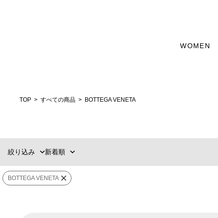
WOMEN
新着順
60件
おすすめ順
90件
価格の安い順
120件
価格の高い順
MENS
WOMENS
TOP
すべての商品
BOTTEGA VENETA
カテゴリー
ブランド
絞り込み
新着順
販売タイプ
BOTTEGA VENETA
カラー
価格
¥
0
〜
¥
77,000