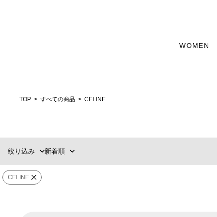
カテゴリー
WOMEN
新着順
60件
GOODS
おすすめ順
90件
価格の安い順
120件
アイウェア
価格の高い順
MENS
WOMENS
TOP
すべての商品
CELINE
カテゴリー
選択する
ブランド
絞り込み
新着順
販売タイプ
CELINE
カラー
価格
¥
〜
¥