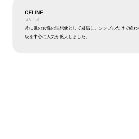
CELINE
在庫ありのみ表
すべて表
セリーヌ
在庫
示
示
常に世の女性の理想像として君臨し、シンプルだけで終わら
級を中心に人気が拡大しました。
CELINE
CL40060F 25A サングラス
¥48,400
SOLD OUT