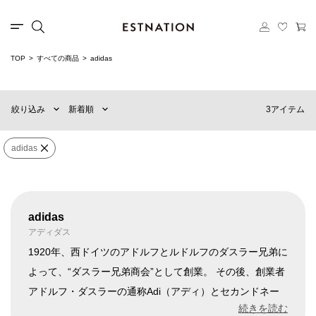
TOP
すべての商品
adidas
新着順
60件
おすすめ順
90件
3アイテム
絞り込み
新着順
価格の安い順
120件
価格の高い順
MENS
WOMENS
adidas
カテゴリー
adidas
×
ブランド
adidas
アディダス
1920年、西ドイツのアドルフとルドルフのダスラー兄弟に
よって、“ダスラー兄弟商会”として創業。 その後、創業者
販売タイプ
アドルフ・ダスラーの通称Adi（アディ）とセカンドネー
ムのDassler（ダスラー）にちなんで“アディダス”と命名さ