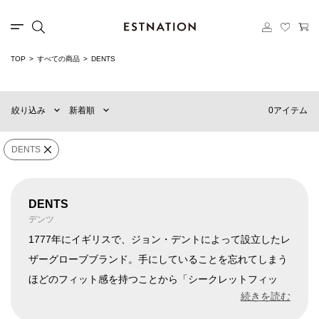
TOP
すべての商品
DENTS
新着順
60件
おすすめ順
90件
0アイテム
絞り込み
新着順
価格の安い順
120件
価格の高い順
MENS
WOMENS
DENTS
×
ブランド
DENTS
DENTS
デンツ
販売タイプ
1777年にイギリスで、ジョン・デントによって設立したレ
ザーグローブブランド。手にしていることを忘れてしまう
ほどのフィット感を持つことから「シークレットフィッ
価格
¥
0
〜
¥
500,000
ト」と呼ばれ、名声を博しました。