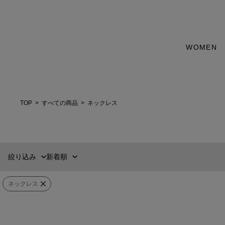
カテゴリー
WOMEN
新着順
60件
GOODS
おすすめ順
90件
価格の安い順
120件
ジュエリー・アクセサリー
価格の高い順
MENS
WOMENS
TOP
すべての商品
ネックレス
カテゴリー
選択する
ブランド
絞り込み
新着順
販売タイプ
ネックレス
カラー
vveer
vveer
価格
¥
〜
¥
淡水パールネックレス
ブラックサードニ