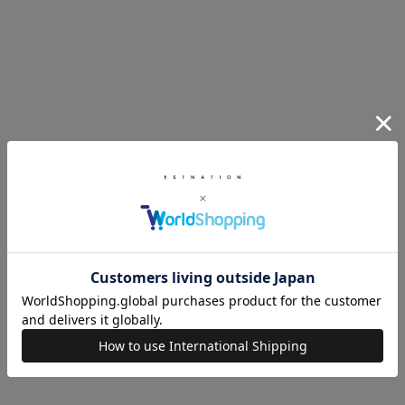
HAM
Hirotaka
ネックレス
Trapeze M ダイヤモンド ネックレス
¥127,600
TOM WOOD
mネックレス
Ada Chain Slimネックレス Gold 2
¥86,300
mp
Dunton Eller kamp
E
TOURMALINE NECKLACE
¥99,000