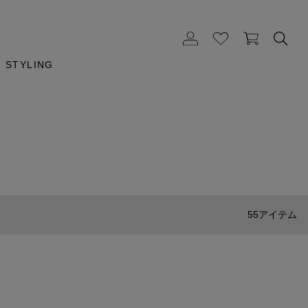
STYLING
55アイテム
MARIE-HELENE DE TAILLAC
Handmade Chain With Spring Clasp