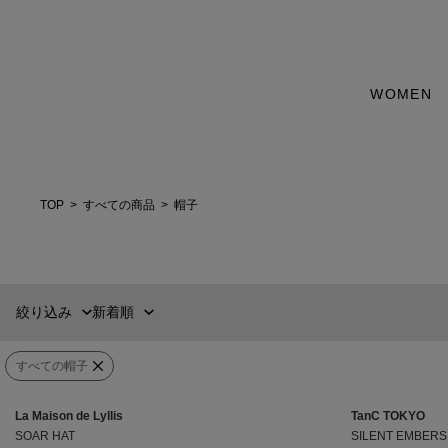
WOMEN
新着順
60件
おすすめ順
90件
価格の安い順
120件
価格の高い順
MENS
WOMENS
TOP
すべての商品
帽子
カテゴリー
ブランド
絞り込み
新着順
販売タイプ
すべての帽子
カラー
La Maison de Lyllis
TanC TOKYO
価格
¥
0
〜
¥
82,500
SOAR HAT
SILENT EMBERS