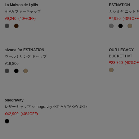
La Maison de Lyllis
ESTNATION
HIMA ファーキャップ
カシミヤ ニット
¥9,240
(40%OFF)
¥7,920
(40%OFF
alvana for ESTNATION
OUR LEGACY
BUCKET HAT
ウールミリング キャップ
¥23,760
(40%OF
¥19,800
onegravity
レザーキャップ＜onegravity×KIJIMA TAKAYUKI＞
¥42,900
(40%OFF)