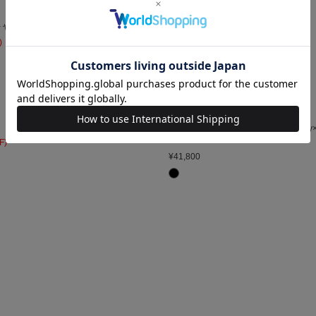
ENTWURFEIN
BARA HAT
キャップ
¥21,120
(40%OFF)
)
onegravity
カシミヤ ニットキャップ＜onegravity×K
TAKAYUKI＞
F)
¥41,800