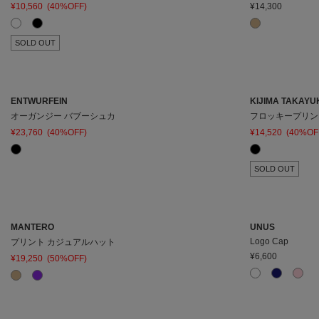
¥10,560
(40%OFF)
¥14,300
在庫ありのみ表
すべて表
SOLD OUT
在庫
示
示
ENTWURFEIN
KIJIMA TAKAYU
オーガンジー バブーシュカ
フロッキープリン
¥23,760
(40%OFF)
¥14,520
(40%OF
SOLD OUT
MANTERO
UNUS
Logo Cap
プリント カジュアルハット
¥6,600
¥19,250
(50%OFF)