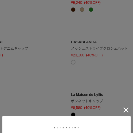
¥9,240
(40%OFF)
KI
CASABLANCA
トデニムキャップ
メッシュストライプクロシェハット
F)
¥23,100
(40%OFF)
La Maison de Lyllis
ボンネットキャップ
¥8,580
(40%OFF)