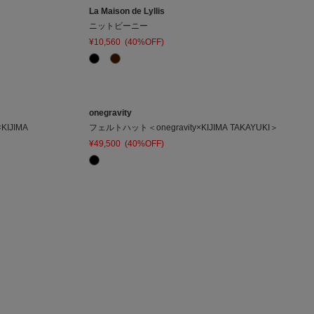
La Maison de Lyllis
ニットビーニー
¥10,560
(40%OFF)
onegravity
IJIMA
フェルトハット＜onegravity×KIJIMA TAKAYUKI＞
¥49,500
(40%OFF)