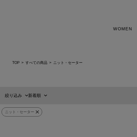
カテゴリー
WOMEN
新着順
60件
WEAR
おすすめ順
90件
価格の安い順
120件
トップス
価格の高い順
MENS
WOMENS
TOP
すべての商品
ニット・セーター
カテゴリー
アウター
ブランド
絞り込み
新着順
セットアップ
販売タイプ
ニット・セーター
カラー
アンダーウェア
ESTNATION
ESTNATION
価格
¥
〜
¥
五分袖ボートネックニット
Uネックニット