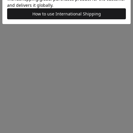
F)
¥15,400
(50%OFF)
SOLD OUT
FETICO
アップニット＜PERMANENT＞
レースニットタートルネックボディス
F)
¥23,760
(40%OFF)
ESTNATION
ニット
VネックAラインニット
F)
¥17,160
(40%OFF)
SOLD OUT