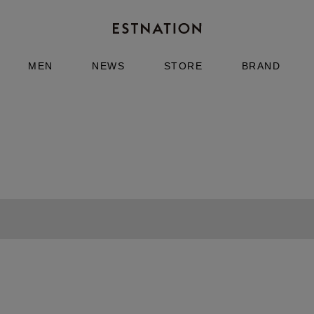
MEN
NEWS
STORE
BRAND
GOOD PEOPLE GOOD STITCHING 
for ESTNATION