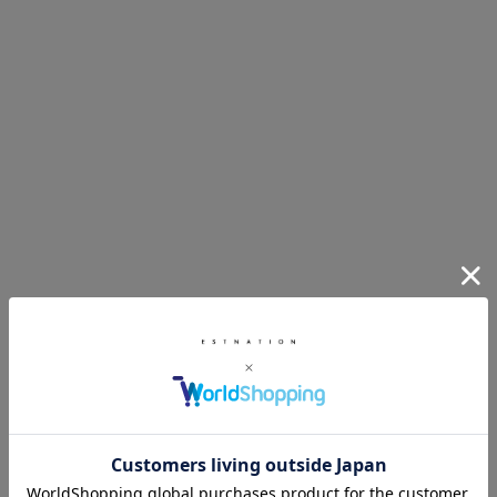
COLBO
ルオーバー
リブニットベスト
¥82,500
XURY
AURALEE
ウールシルク ニットT
F)
¥44,000
ESTNATION
VELESS KNIT
バックショルダーツイストニットTシ