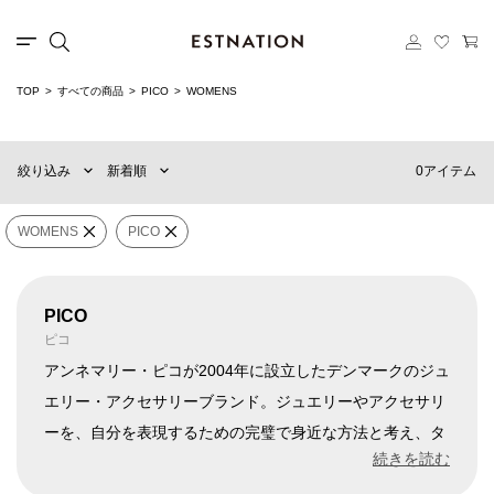
TOP
すべての商品
PICO
WOMENS
新着順
60件
おすすめ順
90件
0アイテム
絞り込み
新着順
価格の安い順
120件
価格の高い順
MENS
WOMENS
WOMENS
PICO
×
ブランド
PICO
PICO
ピコ
販売タイプ
アンネマリー・ピコが2004年に設立したデンマークのジュ
エリー・アクセサリーブランド。ジュエリーやアクセサリ
ーを、自分を表現するための完璧で身近な方法と考え、タ
価格
¥
0
〜
¥
500,000
イムレスでシーズンレスなアイテムを提案します。