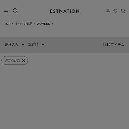
カテゴリー
TOP
すべての商品
WOMENS
新着順
60件
選択する
おすすめ順
90件
2216アイテム
絞り込み
新着順
価格の安い順
120件
価格の高い順
MENS
WOMENS
WOMENS
COLUMN
ESTNATION
カテゴリー
オフショルダー ダンボールスエット
シアーボウタイブラウス
＜PERMANENT＞
¥44,000
¥28,600
ブランド
NEW
NEW
販売タイプ
ESTNATION
ESTNATION
カラー
ウールレーヨン リングジャケット
フラワープリントバイアスイージーパ