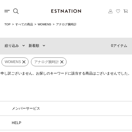
TOP
すべての商品
WOMENS
アナログ腕時計
新着順
60件
おすすめ順
90件
0アイテム
絞り込み
新着順
価格の安い順
120件
価格の高い順
MENS
WOMENS
WOMENS
アナログ腕時計
申し訳ございません。お探しのキーワードに該当する商品はございませんでした。
×
カテゴリー
アナログ腕時計
販売タイプ
メンバーサービス
価格
¥
0
〜
¥
500,000
HELP