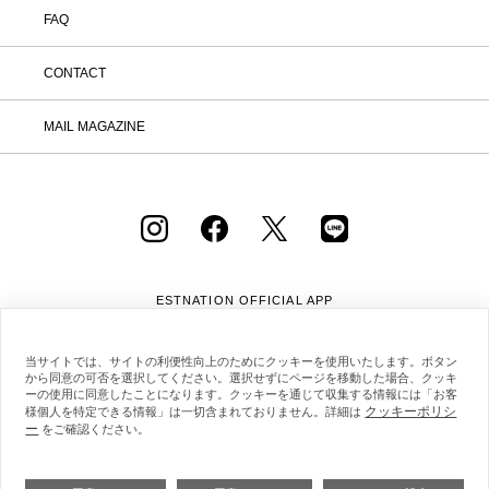
FAQ
在庫
在庫ありのみ表示
すべて表示
CONTACT
MAIL MAGAZINE
ESTNATION OFFICIAL
APP
当サイトでは、サイトの利便性向上のためにクッキーを使用いたします。ボタン
から同意の可否を選択してください。選択せずにページを移動した場合、クッキ
ーの使用に同意したことになります。クッキーを通じて収集する情報には「お客
クッキーポリシ
様個人を特定できる情報」は一切含まれておりません。詳細は
会社概要
採用情報
利用規約
会員規約
ー
をご確認ください。
個人情報保護方針
クッキーポリシー
特定商取引法に基づく通販の表記