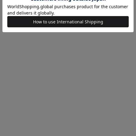
moln
TOD'S
スーツケース Large
ストロー レザー トートバッグ
¥110,000
¥100,980
(40%OFF)
SOLD OUT
LUDLOW
LUDLOW
レースショッピングバッグ
Gyoza ギンガムチェック バッグ
¥27,720
(40%OFF)
¥25,080
(40%OFF)
SOLD OUT
TOOS
ビーズバッグ
¥24,420
(40%OFF)
SOLD OUT