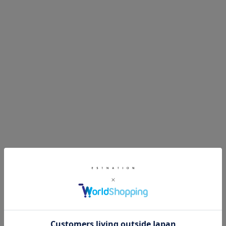
GYM V2 BALLISTIC GBP200
エッセンシャルレザーデイパック ミ
ディアム
¥28,600
¥68,200
SOLD OUT
Db
Db
Ramverk Pro Check-in Luggage
Ramverk Pro Check-in Luggage
Large 87L
Medium 67L
¥132,000
¥121,000
SOLD OUT
moln
moln
スーツケース Small＋
スーツケース Small
¥73,700
¥69,300