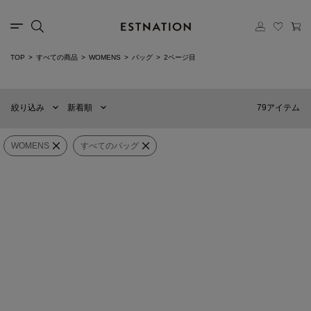
カテゴリー
TOP
すべての商品
WOMENS
バッグ
2ページ目
新着順
60件
選択する
おすすめ順
90件
79アイテム
絞り込み
新着順
価格の安い順
120件
価格の高い順
MENS
WOMENS
WOMENS
すべてのバッグ
Urth
WEXLEY
×
カテゴリー
すべてのバッグ
Dolomite Camera Sling 5L
AARON TOTE CORDURA
BALLISTIC BLACK
¥19,300
¥19,250
ブランド
SOLD OUT
SOLD OUT
販売タイプ
WEXLEY
Db
MALCOM SLING CORDURA
Ramverk Pro Front-access Carry-on