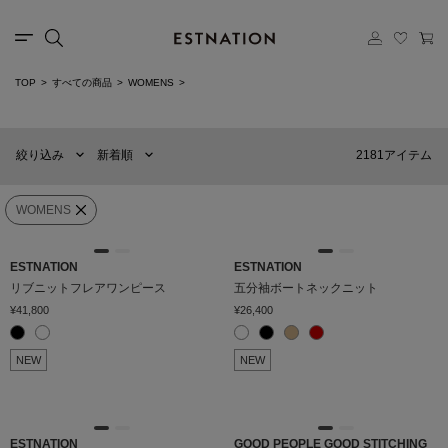
TOP
すべての商品
WOMENS
新着順
60件
おすすめ順
90件
2181アイテム
絞り込み
新着順
価格の安い順
120件
価格の高い順
MENS
WOMENS
WOMENS
カテゴリー
ESTNATION
ESTNATION
リブニットフレアワンピース
五分袖ボートネックニット
¥41,800
¥26,400
ブランド
NEW
NEW
販売タイプ
カラー
ESTNATION
GOOD PEOPLE GOOD STITCHING