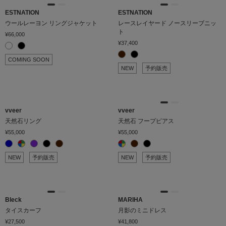
ESTNATION
ESTNATION
ウールレーヨン リングジャケット
レースレイヤード ノースリーブニッ
ト
¥66,000
¥37,400
COMING SOON
NEW
予約販売
vveer
vveer
天然石リング
天然石 フープピアス
¥55,000
¥55,000
NEW
予約販売
NEW
予約販売
Bleck
MARIHA
タイスカーフ
月影のミニドレス
¥27,500
¥41,800