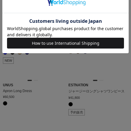
NEW
NEW
ESTNATION
UNUS
Wide Pants
2WAY 襟付きニット《EXCLUSIVE》
¥49,500
¥30,800
NEW
UNUS
ESTNATION
Apron Long Dress
ジャージーロングシャツワンピース
¥60,500
¥41,800
予約販売