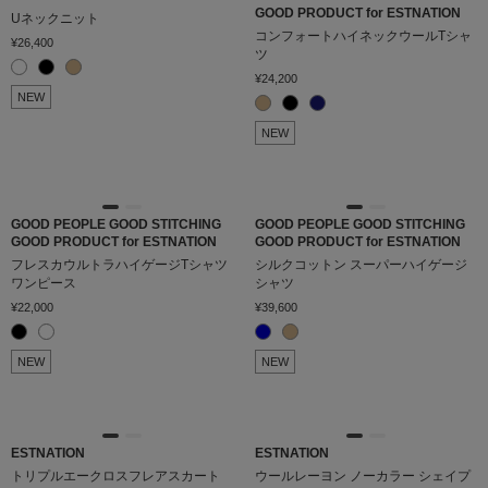
GOOD PRODUCT for ESTNATION
Uネックニット
コンフォートハイネックウールTシャ
¥26,400
ツ
価格
¥
0
〜
¥
1,463,000
¥24,200
NEW
NEW
在庫
在庫ありのみ表示
すべて表示
GOOD PEOPLE GOOD STITCHING
GOOD PEOPLE GOOD STITCHING
GOOD PRODUCT for ESTNATION
GOOD PRODUCT for ESTNATION
フレスカウルトラハイゲージTシャツ
シルクコットン スーパーハイゲージ
ワンピース
シャツ
¥22,000
¥39,600
NEW
NEW
ESTNATION
ESTNATION
トリプルエークロスフレアスカート
ウールレーヨン ノーカラー シェイプ