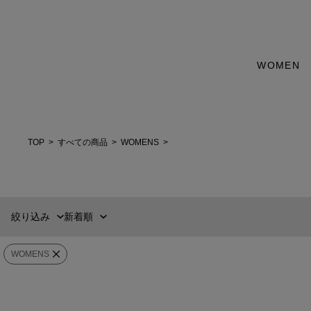
カテゴリー
WOMEN
新着順
60件
WEAR
おすすめ順
90件
価格の安い順
120件
トップス
価格の高い順
MENS
WOMENS
TOP
すべての商品
WOMENS
カテゴリー
アウター
ブランド
絞り込み
新着順
パンツ
販売タイプ
WOMENS
カラー
スカート
COLUMN
ESTNATION
価格
¥
〜
¥
オフショルダー ダンボールスエット＜PERMANENT＞
シアーボウタイブ