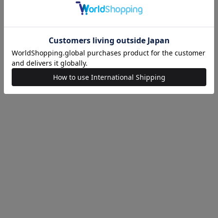
ESTNATION
ジャケット
メタルボタン ダブルブレストジャケッ
¥55,000
ING SOON
予約販売
COMING SOON
IDA
KEISUKE YOSHIDA
NATION EXCLUSIVE》
ジャケット《ESTNATION EXCLUSIV
¥159,500
COMING SOON
Bleck
アス
タイスカーフ