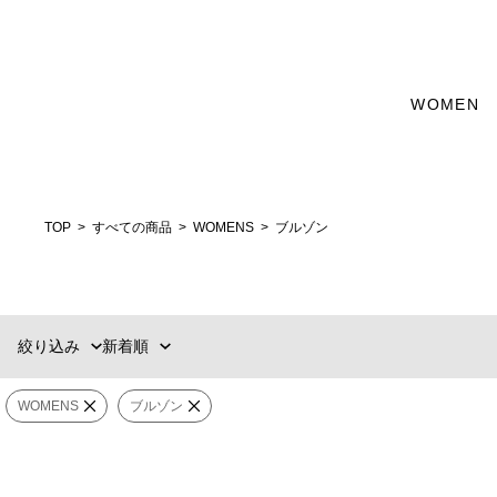
カテゴリー
WOMEN
新着順
60件
WEAR
おすすめ順
90件
価格の安い順
120件
アウター
価格の高い順
MENS
WOMENS
TOP
すべての商品
WOMENS
ブルゾン
カテゴリー
セットアップ
ブランド
絞り込み
新着順
選択する
販売タイプ
WOMENS
ブルゾン
カラー
ESTNATION
FETICO
価格
¥
〜
¥
ムートンボア リバーシブルブルゾン
ギャザー ブルゾ