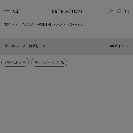
カテゴリー
TOP
すべての商品
WOMENS
パンツ
3ページ目
新着順
60件
選択する
おすすめ順
90件
148アイテム
絞り込み
新着順
価格の安い順
120件
価格の高い順
MENS
WOMENS
WOMENS
すべてのパンツ
ESTNATION
COLUMN
×
カテゴリー
すべてのパンツ
ダブルクロステーパードパンツ
タックパンツ
¥26,400
¥31,680
(40%OFF)
ブランド
ESTNATION
ESTNATION
販売タイプ
ウエストフリル テーパードパンツ
カーゴパンツ
¥19,800
(40%OFF)
¥18,480
(40%OFF)