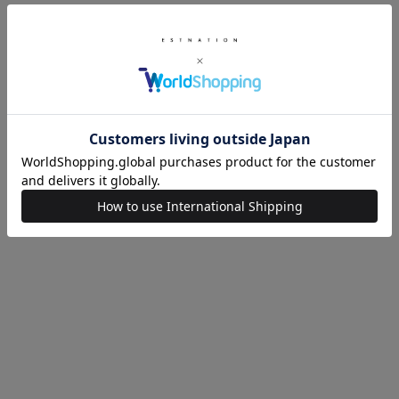
バイヤスフレアイージーパンツ
テーパードデニムパンツ
¥35,200
¥20,460
(40%OFF)
UNION HERCULES MADE
ESTNATION
デニムワークパンツ
メタルボタンワイドパンツ
¥20,460
(40%OFF)
¥26,400
(40%OFF)
AGOLDE
COLUMN
HARPER ストレートデニムパンツ
レザーフレアパンツ
¥32,340
(40%OFF)
¥23,760
(40%OFF)
SOLD OUT
ESSENCEOFLUXURY
ESTNATION
ジャージー ウエストリブ パンツ
セミフレアニットパンツ
¥71,500
¥30,800