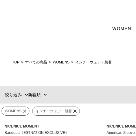
カテゴリー
WOMEN
新着順
60件
WEAR
おすすめ順
90件
価格の安い順
120件
トップス
価格の高い順
MENS
WOMENS
TOP
すべての商品
WOMENS
インナーウェア・肌着
カテゴリー
アンダーウェア
ブランド
絞り込み
新着順
選択する
販売タイプ
WOMENS
インナーウェア・肌着
カラー
NICENICE MOMENT
NICENICE MOM
価格
¥
〜
¥
Bandeau《ESTNATION EXCLUSIVE》
American Sleev