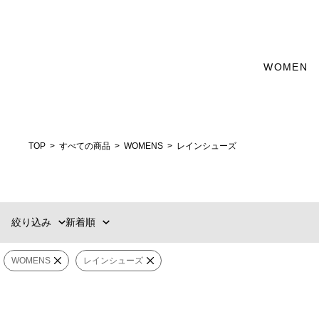
カテゴリー
WOMEN
新着順
60件
GOODS
おすすめ順
90件
価格の安い順
120件
シューズ
価格の高い順
MENS
WOMENS
TOP
すべての商品
WOMENS
レインシューズ
カテゴリー
選択する
ブランド
絞り込み
新着順
販売タイプ
WOMENS
レインシューズ
カラー
AIGLE
AIGLE
価格
¥
〜
¥
ミリカ ラバーブーツ
チェルシーレイン