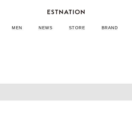
MEN
NEWS
STORE
BRAND
Meta[l]morphose
erry
キーホルダー Trumpet