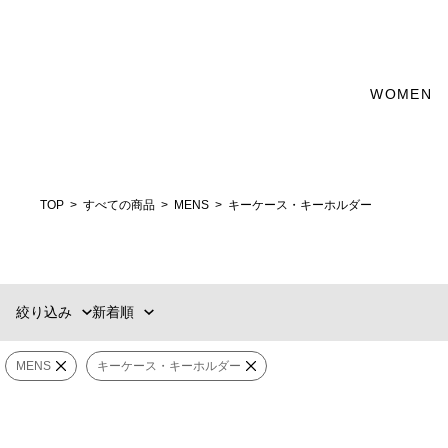
カテゴリー
WOMEN
新着順
60件
GOODS
おすすめ順
90件
価格の安い順
120件
財布・カードケース
価格の高い順
MENS
WOMENS
TOP
すべての商品
MENS
キーケース・キーホルダー
カテゴリー
小物
ブランド
絞り込み
新着順
HOME
販売タイプ
ガジェット・ステーショナリー
MENS
キーケース・キーホルダー
カラー
Meta[l]morphose
Meta[l]morphose
価格
¥
〜
¥
キーホルダー Popcorn
バッグチャーム Ch