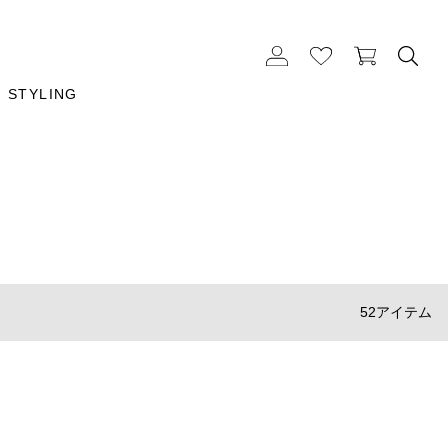
STYLING
52アイテム
Meta[l]morphose
キーホルダー Saxophone