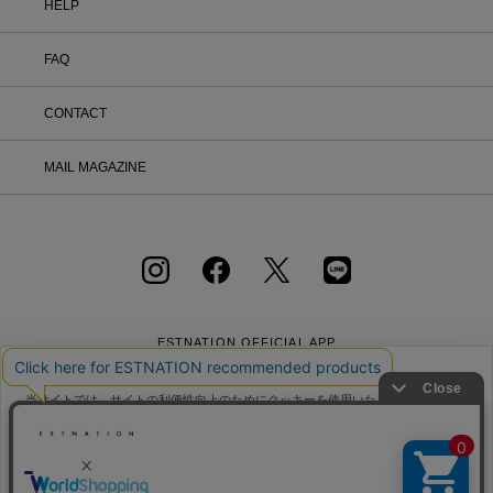
HELP
FAQ
CONTACT
MAIL MAGAZINE
ESTNATION OFFICIAL
APP
当サイトでは、サイトの利便性向上のためにクッキーを使用いたします。ボタン
から同意の可否を選択してください。選択せずにページを移動した場合、クッキ
ーの使用に同意したことになります。クッキーを通じて収集する情報には「お客
クッキーポリシ
様個人を特定できる情報」は一切含まれておりません。詳細は
ー
をご確認ください。
会社概要
採用情報
利用規約
会員規約