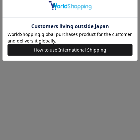
onegravity
OUR LEGACY
LOOSE T-SHIRT LOVE
フィスコ ショートスリーブカットソ
ー
¥23,760
(40%OFF)
¥26,400
ESTNATION
ESTNATION
MA-1 ブルゾン＜TECLOR＞
オーガニックコットン ワイドカラー
シャツ
¥47,520
(40%OFF)
¥23,100
(40%OFF)
ESTNATION
ESTNATION
Vネックロングスリーブカットソー＜
ブロード ワイドスプレッドカラード
EVER KEEP＞
レスシャツ
¥15,400
¥26,400