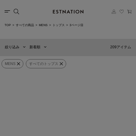
TOP
すべての商品
MENS
トップス
3ページ目
新着順
60件
おすすめ順
90件
209アイテム
絞り込み
新着順
価格の安い順
120件
価格の高い順
WOMENS
MENS
MENS
すべてのトップス
SONG FOR THE MUTE
onegravity
×
カテゴリー
すべてのトップス
School Portrait Gym
コットンカシミヤ タンクトップ
Tee《ESTNATION EXCLUSIVE》
¥15,400
¥39,600
(40%OFF)
ブランド
ANOTHER ASPECT
ANOTHER ASPECT
販売タイプ
ANOTHER Rugby Polo 1.0
ANOTHER Overshirt 3.0
¥22,440
(40%OFF)
¥47,520
(40%OFF)