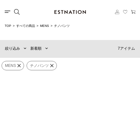
TOP
すべての商品
MENS
チノパンツ
新着順
60件
おすすめ順
90件
7アイテム
絞り込み
新着順
価格の安い順
120件
価格の高い順
WOMENS
MENS
MENS
チノパンツ
alvana for ESTNATION
COLBO
×
カテゴリー
チノパンツ
Big Pocket Pant Faded Black
ウールリネン イージーパンツ
《ESTNATION EXCLUSIVE》
¥52,800
¥66,000
ブランド
BEN DAVIS
ANOTHER ASPECT
販売タイプ
ANOTHER Pants 5.0 JPN
コットンツイル ワイドパンツ
《ESTNATION EXCLUSIVE》
¥34,320
(40%OFF)