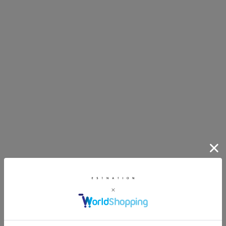
カラー
SOLD OUT
価格
¥
0
〜
¥
1,463,000
Db
WEXLEY
Utility Tote 32L
CLIFTON ULTRALIGHT
CROSSBODY BAG
¥27,500
在庫
在庫ありのみ表示
すべて表示
¥16,500
SOLD OUT
cornelian taurus
cornelian taurus
2handle tote L / crocodile leather
2handle tote L / cow leather
¥968,000
¥90,200
カスタマイズ
SOLD OUT
カスタマイズ
WEXLEY
WAYNE LIGHTWEIGHT RECYCLED