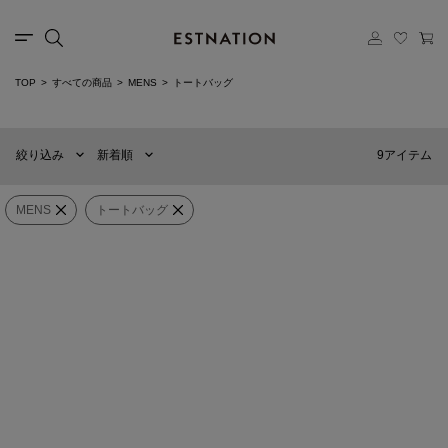
TOP
すべての商品
MENS
トートバッグ
新着順
60件
おすすめ順
90件
9アイテム
絞り込み
新着順
価格の安い順
120件
価格の高い順
WOMENS
MENS
MENS
トートバッグ
Hippopotamus
LANDER
×
カテゴリー
トートバッグ
TECH TOTE 30L
パイルトートバッグ《ESTNATION
EXCLUSIVE》
¥27,500
¥29,700
ブランド
WEXLEY
Urth
販売タイプ
AARON TOTE CORDURA
Arkose Tote
BALLISTIC BLACK
¥28,900
¥19,250