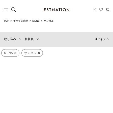
カテゴリー
TOP
すべての商品
MENS
サンダル
新着順
60件
選択する
おすすめ順
90件
3アイテム
絞り込み
新着順
価格の安い順
120件
価格の高い順
MENS
WOMENS
MENS
サンダル
onegravity
Song for the Mute x BIRKENSTOCK
×
カテゴリー
サンダル
Paris The Rebel
TATSUYAOCONOGI® ストラップミ
ュール
¥35,640
(40%OFF)
¥82,500
ブランド
OUR LEGACY
販売タイプ
CIARR SLIPPER
¥45,540
(40%OFF)