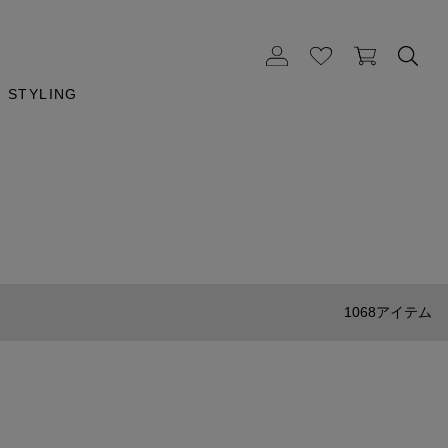
STYLING
1068アイテム
Meta[l]morphose
バッグチャーム Sunflower