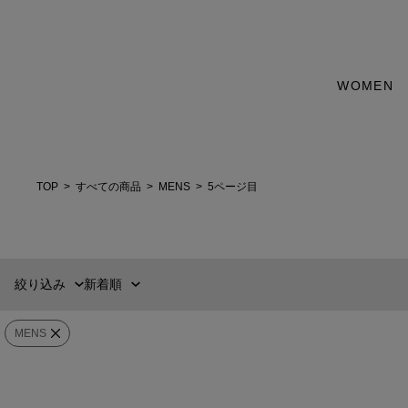
WOMEN
新着順
60件
おすすめ順
90件
価格の安い順
120件
価格の高い順
WOMENS
MENS
TOP
すべての商品
MENS
5ページ目
カテゴリー
ブランド
絞り込み
新着順
販売タイプ
MENS
カラー
Meta[l]morphose
Meta[l]morphose
価格
¥
0
〜
¥
1,463,000
キーホルダー Saxophone
キーホルダー Cooki