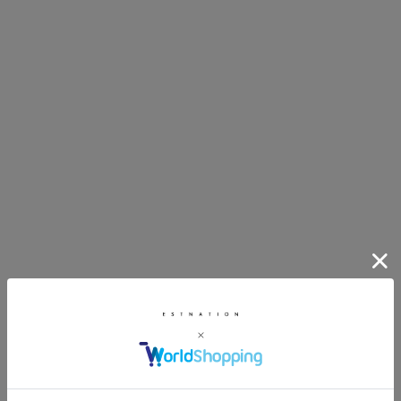
ESTNATION
イロンブルゾン＜HERNO RESORT
SUS-SOUS リネンヘンリーネックシ
¥41,800
YELLOWS PLUS
サングラス
BENNET-534 サングラス
¥44,000
SOLD OUT