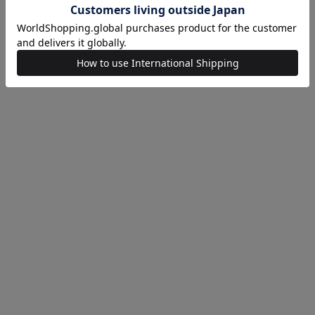
NATIVE SONS
ー ワイドイージーパンツ
SXHUNTER-GC サングラス
F)
¥54,450
BIAS DOGS
C サングラス
Gidget Print Tee《ESTNATION EXCL
¥15,950
TOM WOOD
イドジップショーツ
Arlo Chain Medium 18inch ネックレス
¥71,900