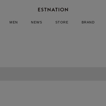
MEN
NEWS
STORE
BRAND
Meta[l]morphose
es&Milk
バッグチャーム Daisy