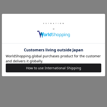
cornelian taurus
cornelian taurus
tower wallet / Shave steer leather
2handle tote L / cow leather
¥57,200
¥90,200
カスタマイズ
SOLD OUT
カスタマイズ
cornelian taurus
cornelian taurus
tower RUCK / crocodile leather
parallel shoulder SP / Goat leather
¥1,452,000
¥91,300
カスタマイズ
カスタマイズ
cornelian taurus
cornelian taurus
long stone / crocodile leather
tower RUCK / horse paraffin leather
¥1,639,000
¥127,600
カスタマイズ
カスタマイズ