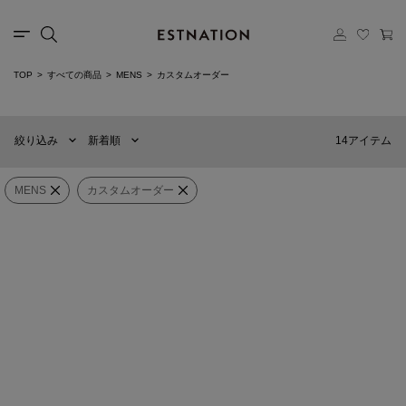
カテゴリー
TOP
すべての商品
MENS
カスタムオーダー
新着順
60件
選択する
おすすめ順
90件
14アイテム
絞り込み
新着順
価格の安い順
120件
価格の高い順
MENS
WOMENS
MENS
カスタムオーダー
EMMETI
EMMETI
カテゴリー
ライダースジャケット NAPPA
ライダースジャケット NAPPA SILK
CERATA
¥187,000
¥170,500
ブランド
カスタマイズ
カスタマイズ
×
販売タイプ
カスタムオーダー
EMMETI
ESTNATION
ライダースジャケット
カスタムオーダーシューズ（Men's）