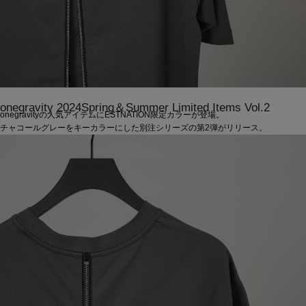
onegravity 2024Spring＆Summer Limited Items Vol.2
onegravityの人気アイテムにESTNATION限定カラーが登場。
チャコールグレーをキーカラーにした別注シリーズの第2弾がリリース。