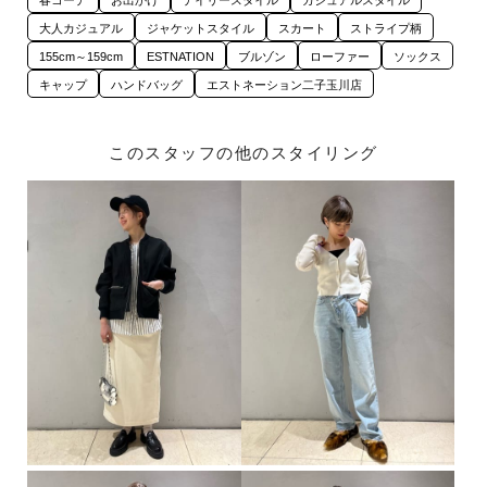
春コーデ
お出かけ
デイリースタイル
カジュアルスタイル
大人カジュアル
ジャケットスタイル
スカート
ストライプ柄
155cm～159cm
ESTNATION
ブルゾン
ローファー
ソックス
キャップ
ハンドバッグ
エストネーション二子玉川店
このスタッフの他のスタイリング