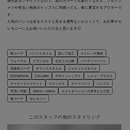
感があるジャケットなので、黒のカラーでも重たくならず、シルクシ
ャツや明るい色味のトップスに羽織っても、春に重宝するアウターで
す。

人気のパンツは足をスラリと見せる優秀なシルエットで、お仕事やセ
レモニーにもお使いいただけると思います◎
秋コーデ
パンツスタイル
防シワ加工
ストレッチ素材
フォーマル
クラシカル
ボタニカル柄
パーティーシーン
高身長コーデ
オフィススタイル
ジャケットスタイル
ESTNATION
COLUMN
デザイントップス
シャツ・ブラウス
テーラードジャケット
スラックス
スーツパンツ
パンプス
手洗い可能
160cm～164cm
エストネーション六本木ヒルズ店
春コーデ
セレモニー
このスタッフの他のスタイリング