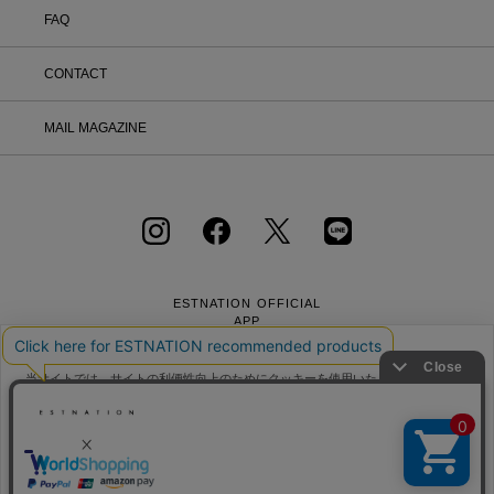
FAQ
CONTACT
MAIL MAGAZINE
ESTNATION OFFICIAL
APP
当サイトでは、サイトの利便性向上のためにクッキーを使用いたします。ボタン
から同意の可否を選択してください。選択せずにページを移動した場合、クッキ
ーの使用に同意したことになります。クッキーを通じて収集する情報には「お客
クッキーポリシ
様個人を特定できる情報」は一切含まれておりません。詳細は
ー
会社概要
採用情報
利用規約
会員規約
をご確認ください。
個人情報保護方針
クッキーポリシー
特定商取引法に基づく通販の表記